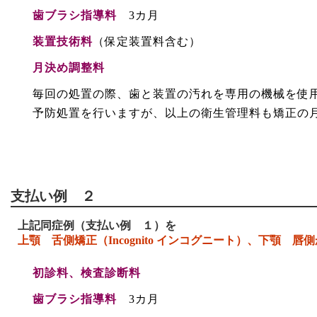
歯ブラシ指導料
3カ月
装置技術料
（保定装置料含む）
月決め調整料
毎回の処置の際、歯と装置の汚れを専用の機械を使
予防処置を行いますが、以上の衛生管理料も矯正の
支払い例 ２
上記同症例（支払い例 １）を
上顎 舌側矯正（Incognito インコグニート）、下顎 唇
初診料、検査診断料
歯ブラシ指導料
3カ月